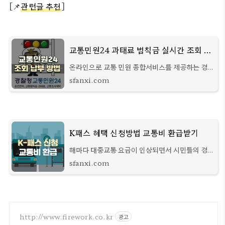
[📌
관련글 추천
]
교통민원24 과태료 범칙금 실시간 조회 온라인 납부 방법
온라인으로 교통 민원 종합서비스를 제공하는 경
찰청 교통민원24 시스템은 최근 단속내용은 물론
sfanxi.com
범칙금 또는 과태료를 쉽게 조회해 볼 수 있습니다.
운전자들이 범칙금 청구서를 일일이 찾아
K패스 혜택 신청방법 교통비 환급받기
해마다 대중교통 요금이 인상되면서 시민들의 경
제적 부담이 커지고 있는데요 대중교통비의
sfanxi.com
20~53%를 절감할 수 있는 K패스가 오는 5월부
터 시행된다고 합니다. 최대 53%까지 환급받을
수 있는데
http://www.firework.co.kr
광고