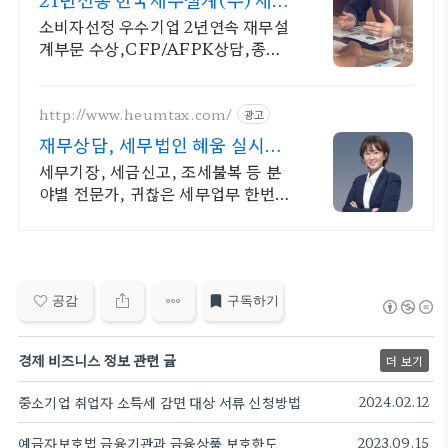
설계 자격 전문가 상담
소비자선정 우수기업 2년연속 재무설
계부문 수상,CFP/AFPK상담,종합
재무설계전문
http://www.heumtax.com/
광고
재무상담, 세무법인 혜움 실시간
카톡 상담 지원
세무기장, 세금신고, 조세불복 등 분
야별 전문가, 귀찮은 세무업무 한번에
해결! 복잡한 세금 납부부터 매입, 매
출 현황을 한 눈에 확인하세요
공감
구독하기
경제 비즈니스 정보 관련 글
더 보기
중소기업 취업자 소득세 감면 대상 서류 신청방법
2024.02.12
예금자보호법 금융기관과 금융상품 보호한도
2023.09.15